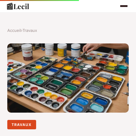
📰
Lecil
Accueil
›
Travaux
TRAVAUX