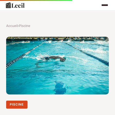
📰
Lecil
Accueil
›
Piscine
PISCINE