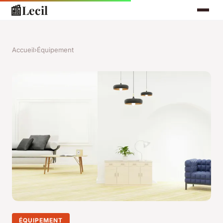
📰
Lecil
Accueil
›
Équipement
ÉQUIPEMENT