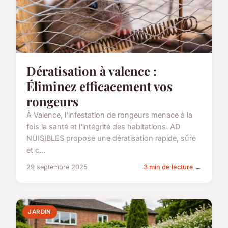
Dératisation à valence :
Éliminez efficacement vos
rongeurs
À Valence, l'infestation de rongeurs menace à la
fois la santé et l'intégrité des habitations. AD
NUISIBLES propose une dératisation rapide, sûre
et c...
29 septembre 2025
3 min de lecture →
JARDIN