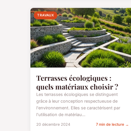
TRAVAUX
Terrasses écologiques :
quels matériaux choisir ?
Les terrasses écologiques se distinguent
grâce à leur conception respectueuse de
l'environnement. Elles se caractérisent par
l'utilisation de matériau...
20 décembre 2024
7 min de lecture →