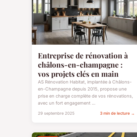
Entreprise de rénovation à
châlons-en-champagne :
vos projets clés en main
AS Rénovation Habitat, implantée à Châlons-
en-Champagne depuis 2015, propose une
prise en charge complète de vos rénovations,
avec un fort engagement ...
29 septembre 2025
3 min de lecture →