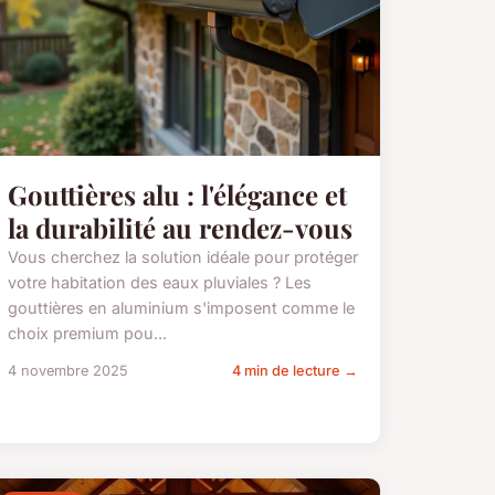
Gouttières alu : l'élégance et
la durabilité au rendez-vous
Vous cherchez la solution idéale pour protéger
votre habitation des eaux pluviales ? Les
gouttières en aluminium s'imposent comme le
choix premium pou...
4 novembre 2025
4 min de lecture →