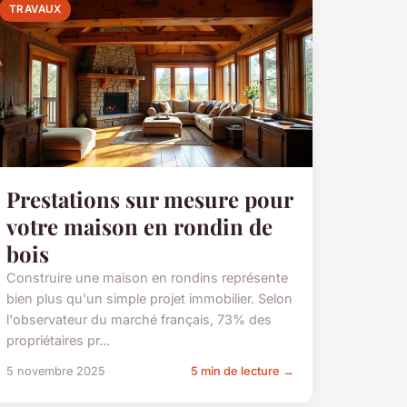
TRAVAUX
Prestations sur mesure pour
votre maison en rondin de
bois
Construire une maison en rondins représente
bien plus qu'un simple projet immobilier. Selon
l'observateur du marché français, 73% des
propriétaires pr...
5 novembre 2025
5 min de lecture →