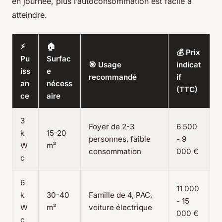
en journée, plus l’autoconsommation est facile à
atteindre.
⚡
🏠
💰 Prix
Pu
Surfac
🎯 Usage
indicat
iss
e
recommandé
if
an
nécess
(TTC)
ce
aire
3
Foyer de 2-3
6 500
k
15-20
personnes, faible
- 9
W
m²
consommation
000 €
c
6
11 000
k
30-40
Famille de 4, PAC,
- 15
W
m²
voiture électrique
000 €
c