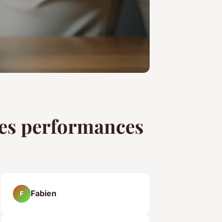
tes performances
Fabien
F