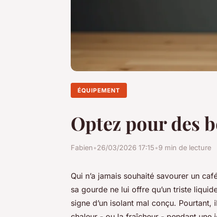
ÉQUIPEMENT
Optez pour des b
Fabien
•
26/03/2026 17:15
•
9 min de lecture
Qui n’a jamais souhaité savourer un caf
sa gourde ne lui offre qu’un triste liqu
signe d’un isolant mal conçu. Pourtant, 
chaleur - ou la fraîcheur - pendant une