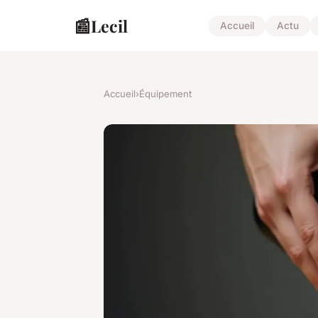
📰
Lecil
Accueil
Actu
Accueil
›
Équipement